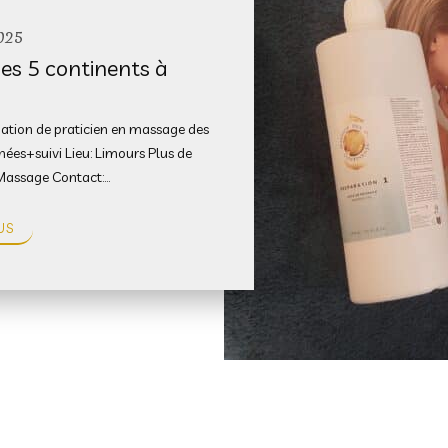
025
s 5 continents à
s
ation de praticien en massage des
rnées+suivi Lieu: Limours Plus de
Massage Contact:…
US