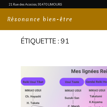
21 Rue des Acacias, 91470 LIMOURS
Résonance bien-être
ÉTIQUETTE :
91