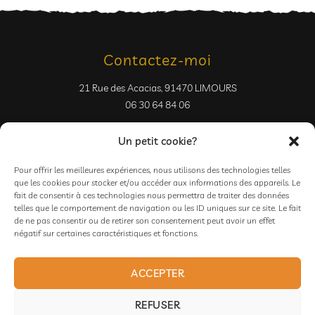
Contactez-moi
21 Rue des Acacias, 91470 LIMOURS
06 30 64 84 06
Un petit cookie?
Pour offrir les meilleures expériences, nous utilisons des technologies telles
que les cookies pour stocker et/ou accéder aux informations des appareils. Le
fait de consentir à ces technologies nous permettra de traiter des données
Pages
telles que le comportement de navigation ou les ID uniques sur ce site. Le fait
de ne pas consentir ou de retirer son consentement peut avoir un effet
négatif sur certaines caractéristiques et fonctions.
Mentions Légales
Conditions générales de vente
Politique de Confidentialité
ACCEPTER
Médiation de la consommation
REFUSER